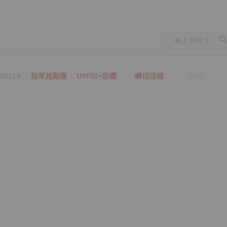
BELLA
脫單超顯瘦
UPF50+防曬
瞬涼涼感
SALE