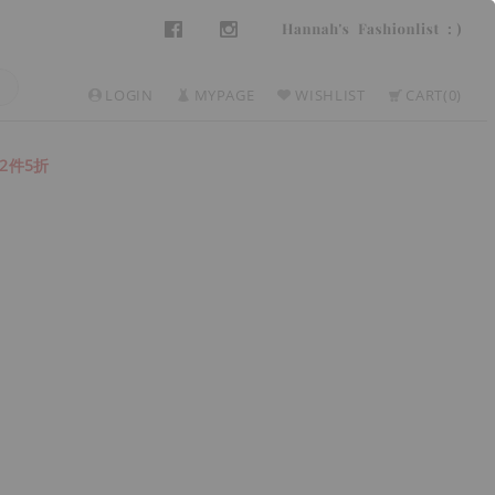
LOGIN
MYPAGE
WISHLIST
CART
0
2件5折