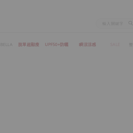
BELLA
脫單超顯瘦
UPF50+防曬
瞬涼涼感
SALE
整