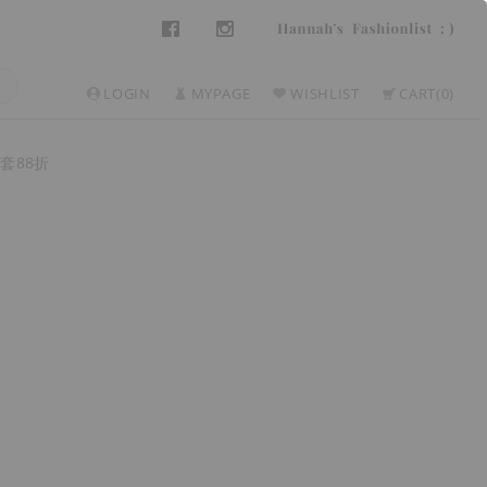
LOGIN
MYPAGE
WISHLIST
CART
0
套88折