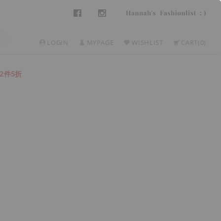
LOGIN
MYPAGE
WISHLIST
CART
0
2件5折