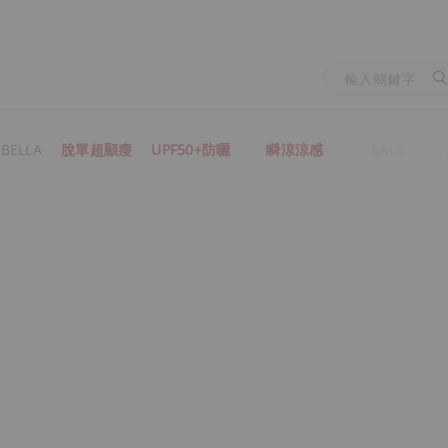
BELLA
脫單超顯瘦
UPF50+防曬
瞬涼涼感
SALE