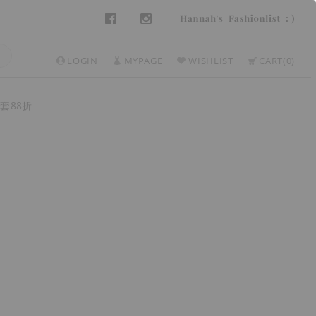
LOGIN
MYPAGE
WISHLIST
CART
0
套88折