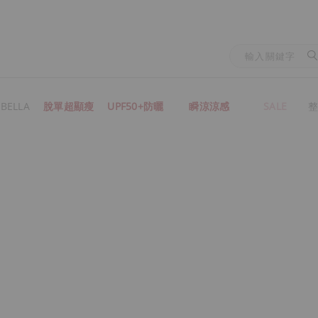
BELLA
脫單超顯瘦
UPF50+防曬
瞬涼涼感
SALE
整