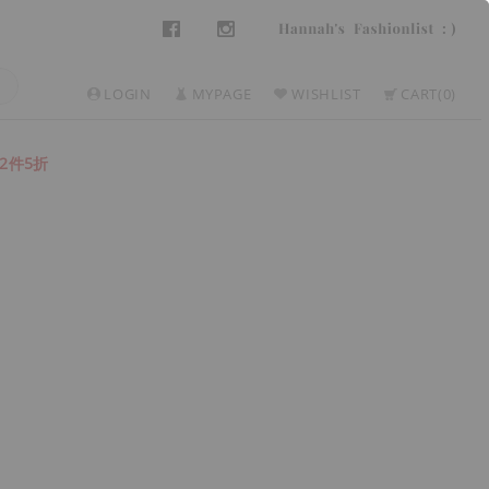
LOGIN
MYPAGE
WISHLIST
CART
0
2件5折