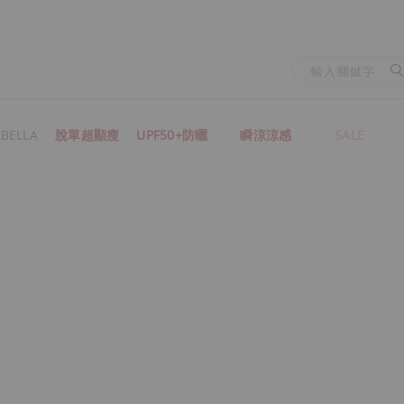
BELLA
脫單超顯瘦
UPF50+防曬
瞬涼涼感
SALE