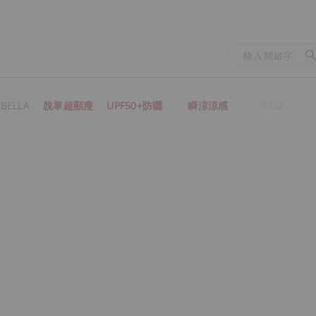
BELLA
脫單超顯瘦
UPF50+防曬
瞬涼涼感
SALE