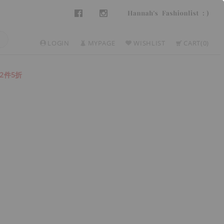
LOGIN
MYPAGE
WISHLIST
CART
0
2件5折