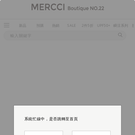
新品
預購
熱銷
SALE
2件5折
UPF50+
瞬涼系列
系統忙線中，是否跳轉至首頁
系統忙線中，是否跳轉至首頁
系統忙線中，是否跳轉至首頁
系統忙線中，是否跳轉至首頁
系統忙線中，是否跳轉至首頁