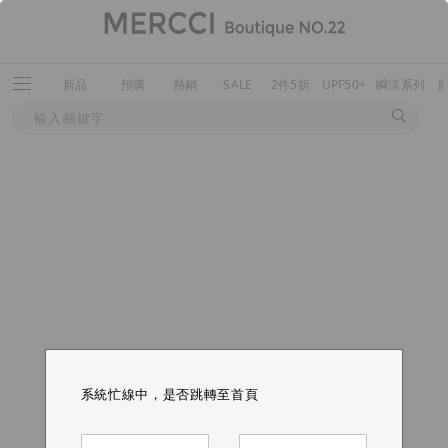
新品
預購
熱銷
SALE
2件5折
UPF50+
瞬涼系列
系統忙線中，是否跳轉至首頁
系統忙線中，是否跳轉至首頁
系統忙線中，是否跳轉至首頁
系統忙線中，是否跳轉至首頁
系統忙線中，是否跳轉至首頁