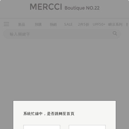
新品
預購
熱銷
SALE
2件5折
UPF50+
瞬涼系列
系統忙線中，是否跳轉至首頁
系統忙線中，是否跳轉至首頁
系統忙線中，是否跳轉至首頁
系統忙線中，是否跳轉至首頁
系統忙線中，是否跳轉至首頁