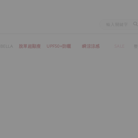
BELLA
脫單超顯瘦
UPF50+防曬
瞬涼涼感
SALE
整