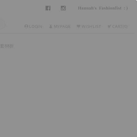
LOGIN
MYPAGE
WISHLIST
CART
0
套88折