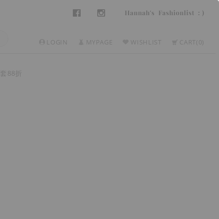
LOGIN
MYPAGE
WISHLIST
CART
0
套88折