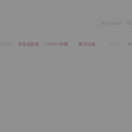
BELLA
脫單超顯瘦
UPF50+防曬
瞬涼涼感
SALE
整