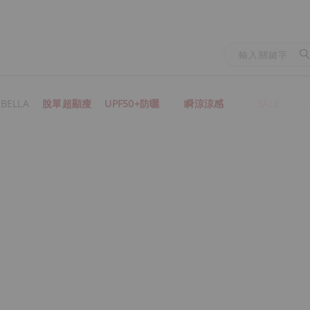
BELLA
脫單超顯瘦
UPF50+防曬
瞬涼涼感
SALE