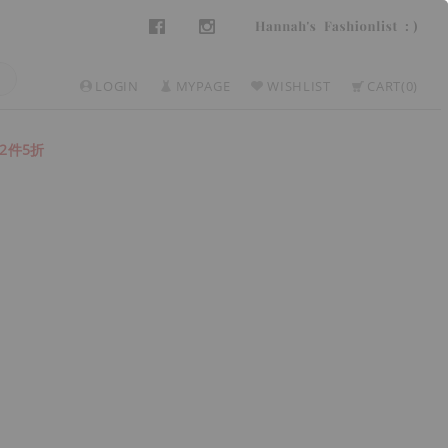
LOGIN
MYPAGE
WISHLIST
CART
0
2件5折