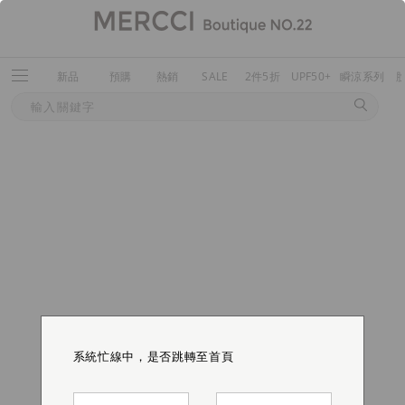
新品
預購
熱銷
SALE
2件5折
UPF50+
瞬涼系列
系統忙線中，是否跳轉至首頁
系統忙線中，是否跳轉至首頁
系統忙線中，是否跳轉至首頁
系統忙線中，是否跳轉至首頁
系統忙線中，是否跳轉至首頁