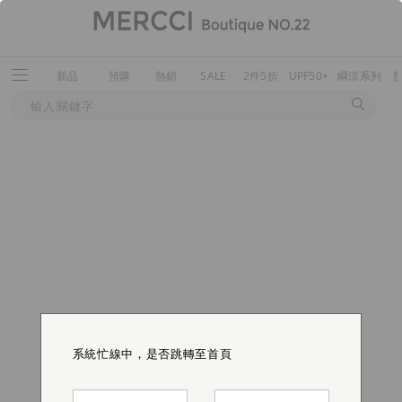
新品
預購
熱銷
SALE
2件5折
UPF50+
瞬涼系列
系統忙線中，是否跳轉至首頁
系統忙線中，是否跳轉至首頁
系統忙線中，是否跳轉至首頁
系統忙線中，是否跳轉至首頁
系統忙線中，是否跳轉至首頁