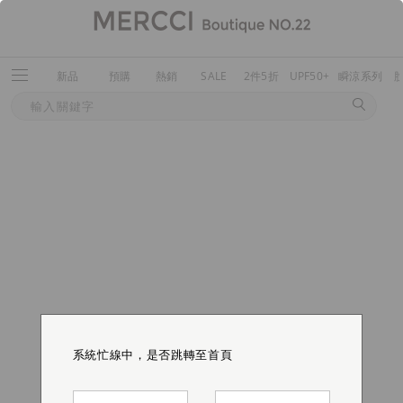
新品
預購
熱銷
SALE
2件5折
UPF50+
瞬涼系列
系統忙線中，是否跳轉至首頁
系統忙線中，是否跳轉至首頁
系統忙線中，是否跳轉至首頁
系統忙線中，是否跳轉至首頁
系統忙線中，是否跳轉至首頁