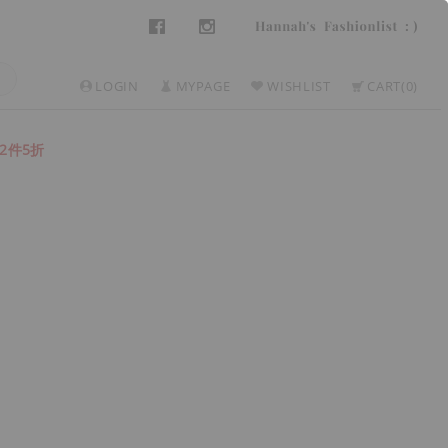
LOGIN
MYPAGE
WISHLIST
CART
0
2件5折