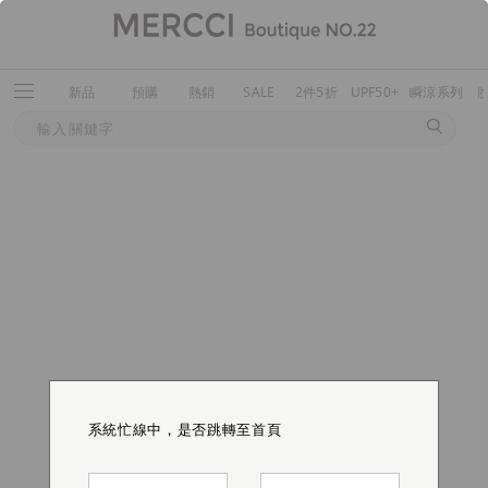
新品
預購
熱銷
SALE
2件5折
UPF50+
瞬涼系列
系統忙線中，是否跳轉至首頁
系統忙線中，是否跳轉至首頁
系統忙線中，是否跳轉至首頁
系統忙線中，是否跳轉至首頁
系統忙線中，是否跳轉至首頁