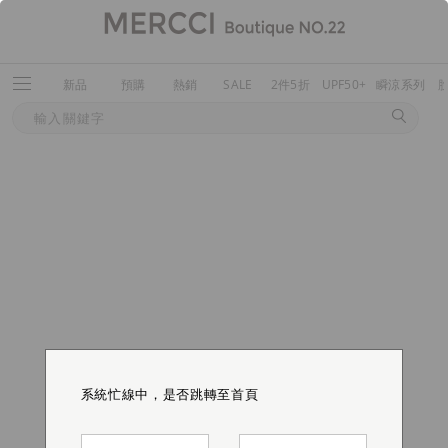
新品
預購
熱銷
SALE
2件5折
UPF50+
瞬涼系列
系統忙線中，是否跳轉至首頁
系統忙線中，是否跳轉至首頁
系統忙線中，是否跳轉至首頁
系統忙線中，是否跳轉至首頁
系統忙線中，是否跳轉至首頁