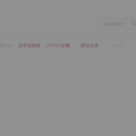
BELLA
脫單超顯瘦
UPF50+防曬
瞬涼涼感
SALE