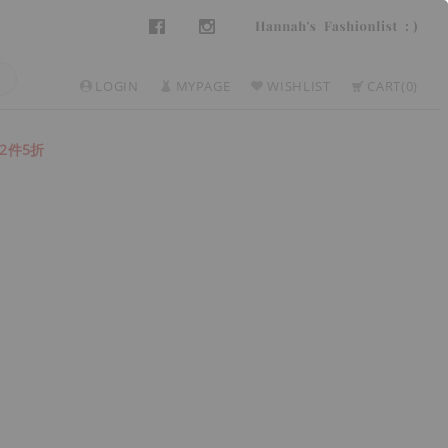
LOGIN
MYPAGE
WISHLIST
CART
0
2件5折