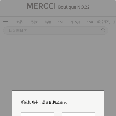
新品
預購
熱銷
SALE
2件5折
UPF50+
瞬涼系列
系統忙線中，是否跳轉至首頁
系統忙線中，是否跳轉至首頁
系統忙線中，是否跳轉至首頁
系統忙線中，是否跳轉至首頁
系統忙線中，是否跳轉至首頁