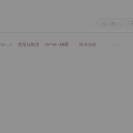
BELLA
脫單超顯瘦
UPF50+防曬
瞬涼涼感
SALE