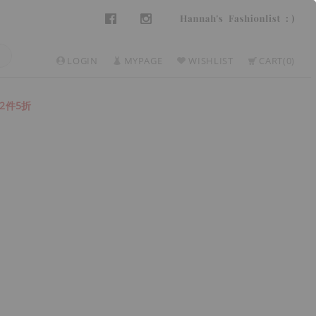
LOGIN
MYPAGE
WISHLIST
CART
0
2件5折