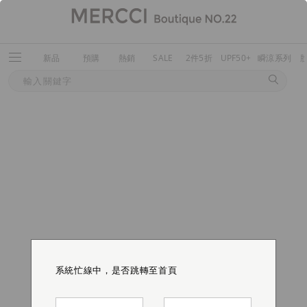
新品
預購
熱銷
SALE
2件5折
UPF50+
瞬涼系列
系統忙線中，是否跳轉至首頁
系統忙線中，是否跳轉至首頁
系統忙線中，是否跳轉至首頁
系統忙線中，是否跳轉至首頁
系統忙線中，是否跳轉至首頁