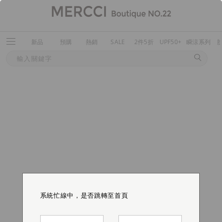
新品
預購
熱銷
SALE
2件5折
UPF50+
瞬涼系列
系統忙線中，是否跳轉至首頁
系統忙線中，是否跳轉至首頁
系統忙線中，是否跳轉至首頁
系統忙線中，是否跳轉至首頁
系統忙線中，是否跳轉至首頁