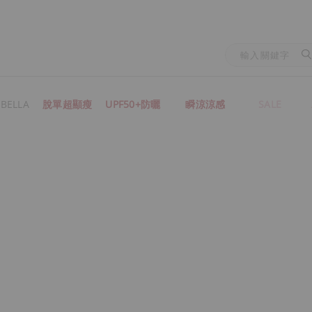
BELLA
脫單超顯瘦
UPF50+防曬
瞬涼涼感
SALE