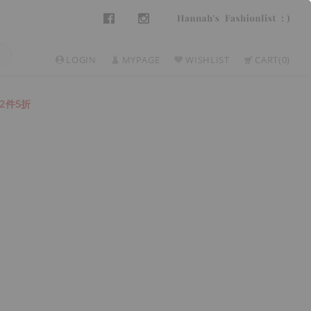
LOGIN
MYPAGE
WISHLIST
CART
0
2件5折