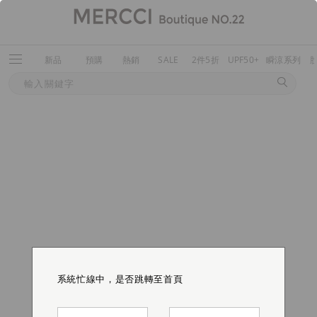
新品
預購
熱銷
SALE
2件5折
UPF50+
瞬涼系列
系統忙線中，是否跳轉至首頁
系統忙線中，是否跳轉至首頁
系統忙線中，是否跳轉至首頁
系統忙線中，是否跳轉至首頁
系統忙線中，是否跳轉至首頁