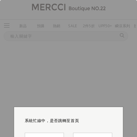
新品
預購
熱銷
SALE
2件5折
UPF50+
瞬涼系列
系統忙線中，是否跳轉至首頁
系統忙線中，是否跳轉至首頁
系統忙線中，是否跳轉至首頁
系統忙線中，是否跳轉至首頁
系統忙線中，是否跳轉至首頁