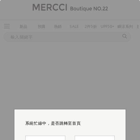
新品
預購
熱銷
SALE
2件5折
UPF50+
瞬涼系列
系統忙線中，是否跳轉至首頁
系統忙線中，是否跳轉至首頁
系統忙線中，是否跳轉至首頁
系統忙線中，是否跳轉至首頁
系統忙線中，是否跳轉至首頁