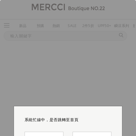
新品
預購
熱銷
SALE
2件5折
UPF50+
瞬涼系列
系統忙線中，是否跳轉至首頁
系統忙線中，是否跳轉至首頁
系統忙線中，是否跳轉至首頁
系統忙線中，是否跳轉至首頁
系統忙線中，是否跳轉至首頁