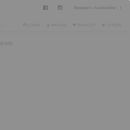
LOGIN
MYPAGE
WISHLIST
CART
0
套88折