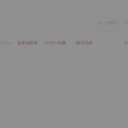
BELLA
脫單超顯瘦
UPF50+防曬
瞬涼涼感
SALE
整