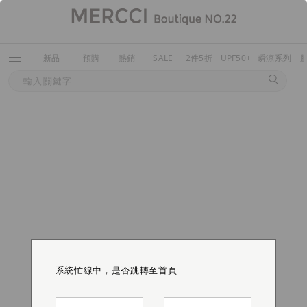
新品
預購
熱銷
SALE
2件5折
UPF50+
瞬涼系列
系統忙線中，是否跳轉至首頁
系統忙線中，是否跳轉至首頁
系統忙線中，是否跳轉至首頁
系統忙線中，是否跳轉至首頁
系統忙線中，是否跳轉至首頁