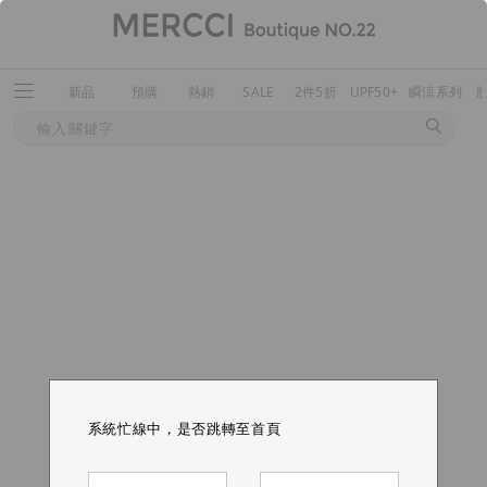
新品
預購
熱銷
SALE
2件5折
UPF50+
瞬涼系列
系統忙線中，是否跳轉至首頁
系統忙線中，是否跳轉至首頁
系統忙線中，是否跳轉至首頁
系統忙線中，是否跳轉至首頁
系統忙線中，是否跳轉至首頁