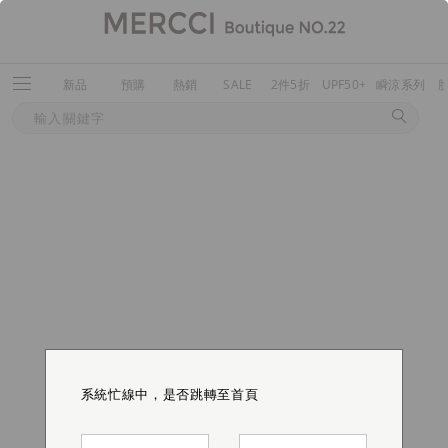
新品
預購
熱銷
SALE
2件5折
UPF50+
瞬涼系列
系統忙線中，是否跳轉至首頁
系統忙線中，是否跳轉至首頁
系統忙線中，是否跳轉至首頁
系統忙線中，是否跳轉至首頁
系統忙線中，是否跳轉至首頁