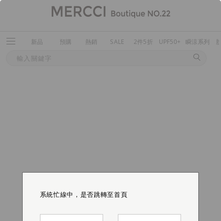
新品
預購
熱銷
SALE
2件5折
UPF50+
瞬涼系列
系統忙線中，是否跳轉至首頁
系統忙線中，是否跳轉至首頁
系統忙線中，是否跳轉至首頁
系統忙線中，是否跳轉至首頁
系統忙線中，是否跳轉至首頁