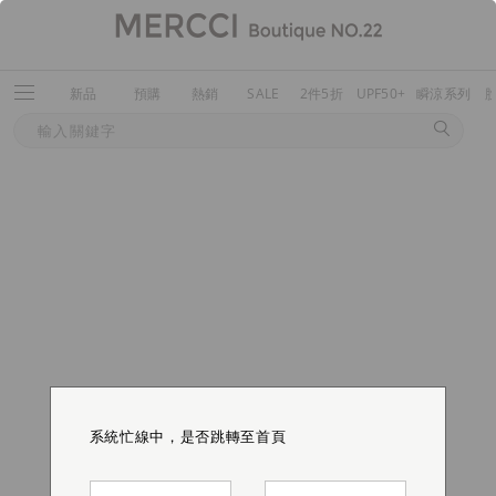
新品
預購
熱銷
SALE
2件5折
UPF50+
瞬涼系列
系統忙線中，是否跳轉至首頁
系統忙線中，是否跳轉至首頁
系統忙線中，是否跳轉至首頁
系統忙線中，是否跳轉至首頁
系統忙線中，是否跳轉至首頁