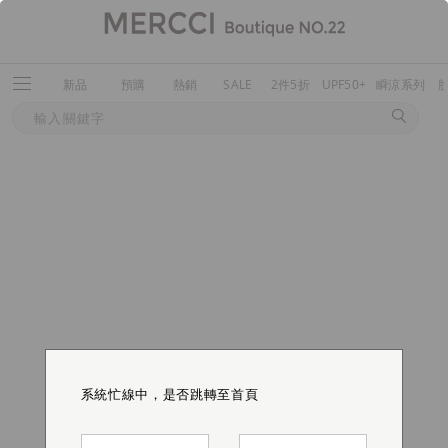
新品
預購
熱銷
SALE
2件5折
UPF50+
瞬涼系列
系統忙線中，是否跳轉至首頁
系統忙線中，是否跳轉至首頁
系統忙線中，是否跳轉至首頁
系統忙線中，是否跳轉至首頁
系統忙線中，是否跳轉至首頁