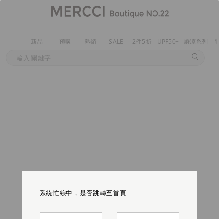
新品
預購
熱銷
SALE
2件5折
UPF50+
瞬涼系列
系統忙線中，是否跳轉至首頁
系統忙線中，是否跳轉至首頁
系統忙線中，是否跳轉至首頁
系統忙線中，是否跳轉至首頁
系統忙線中，是否跳轉至首頁