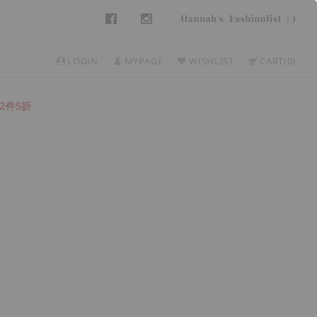
LOGIN
MYPAGE
WISHLIST
CART
0
2件5折