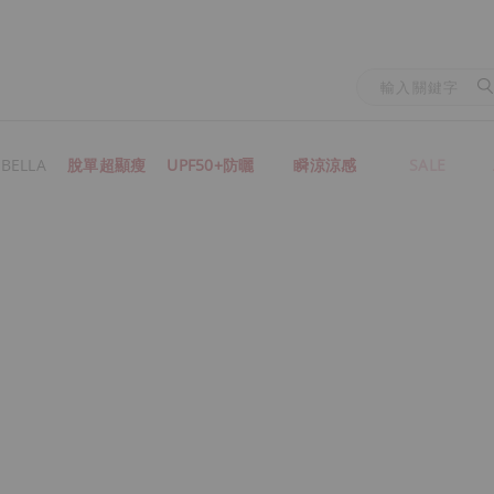
BELLA
脫單超顯瘦
UPF50+防曬
瞬涼涼感
SALE