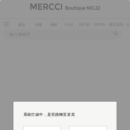
新品
預購
熱銷
SALE
2件5折
UPF50+
瞬涼系列
系統忙線中，是否跳轉至首頁
系統忙線中，是否跳轉至首頁
系統忙線中，是否跳轉至首頁
系統忙線中，是否跳轉至首頁
系統忙線中，是否跳轉至首頁