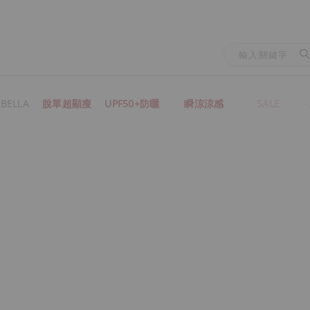
BELLA
脫單超顯瘦
UPF50+防曬
瞬涼涼感
SALE