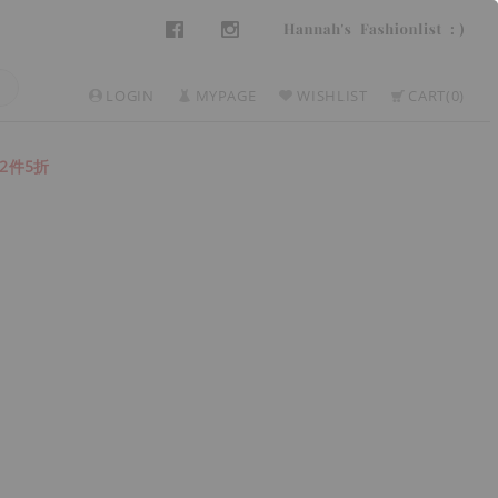
LOGIN
MYPAGE
WISHLIST
CART
0
2件5折