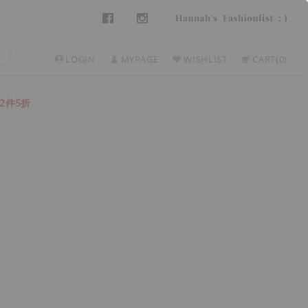
LOGIN
MYPAGE
WISHLIST
CART
0
2件5折