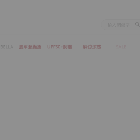
BELLA
脫單超顯瘦
UPF50+防曬
瞬涼涼感
SALE