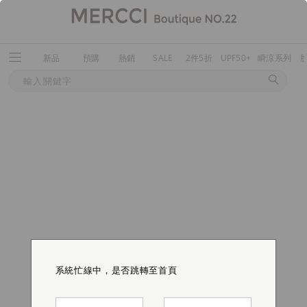
新品
預購
熱銷
SALE
2件5折
UPF50+
瞬涼系列
系統忙線中，是否跳轉至首頁
系統忙線中，是否跳轉至首頁
系統忙線中，是否跳轉至首頁
系統忙線中，是否跳轉至首頁
系統忙線中，是否跳轉至首頁