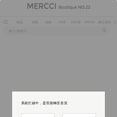
新品
預購
熱銷
SALE
2件5折
UPF50+
瞬涼系列
系統忙線中，是否跳轉至首頁
系統忙線中，是否跳轉至首頁
系統忙線中，是否跳轉至首頁
系統忙線中，是否跳轉至首頁
系統忙線中，是否跳轉至首頁