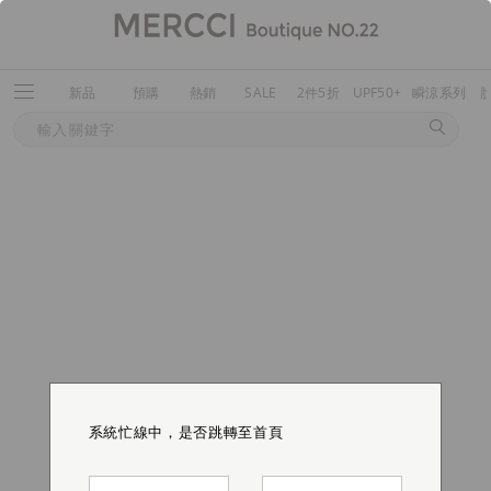
新品
預購
熱銷
SALE
2件5折
UPF50+
瞬涼系列
系統忙線中，是否跳轉至首頁
系統忙線中，是否跳轉至首頁
系統忙線中，是否跳轉至首頁
系統忙線中，是否跳轉至首頁
系統忙線中，是否跳轉至首頁