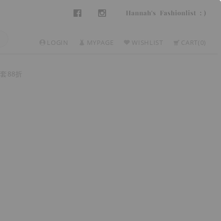
LOGIN
MYPAGE
WISHLIST
CART
0
套88折