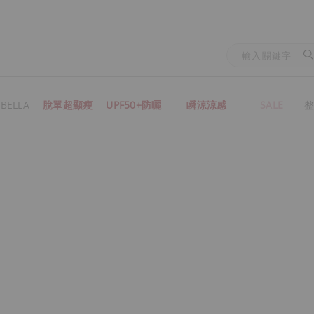
BELLA
脫單超顯瘦
UPF50+防曬
瞬涼涼感
SALE
整