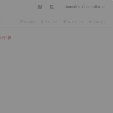
LOGIN
MYPAGE
WISHLIST
CART
0
2件5折