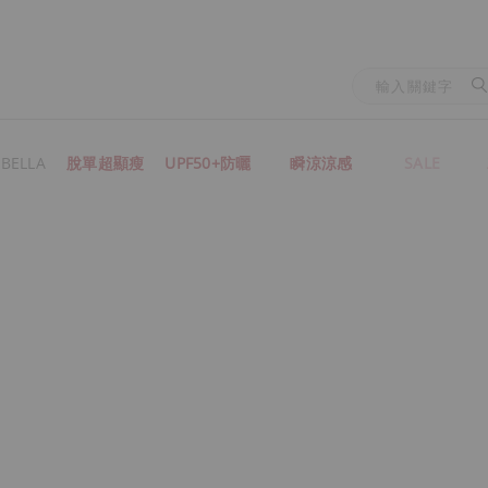
BELLA
脫單超顯瘦
UPF50+防曬
瞬涼涼感
SALE