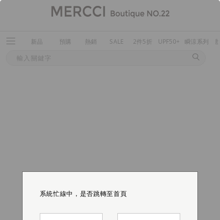
新品
預購
熱銷
SALE
2件5折
UPF50+
瞬涼系列
系統忙線中，是否跳轉至首頁
系統忙線中，是否跳轉至首頁
系統忙線中，是否跳轉至首頁
系統忙線中，是否跳轉至首頁
系統忙線中，是否跳轉至首頁