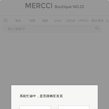
新品
預購
熱銷
SALE
2件5折
UPF50+
瞬涼系列
系統忙線中，是否跳轉至首頁
系統忙線中，是否跳轉至首頁
系統忙線中，是否跳轉至首頁
系統忙線中，是否跳轉至首頁
系統忙線中，是否跳轉至首頁