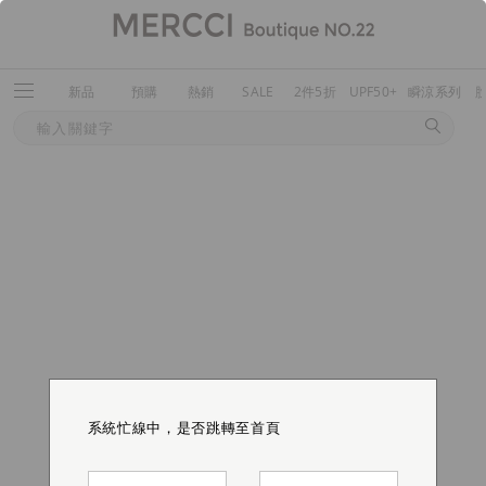
新品
預購
熱銷
SALE
2件5折
UPF50+
瞬涼系列
系統忙線中，是否跳轉至首頁
系統忙線中，是否跳轉至首頁
系統忙線中，是否跳轉至首頁
系統忙線中，是否跳轉至首頁
系統忙線中，是否跳轉至首頁