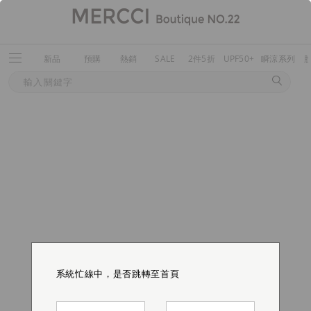
新品
預購
熱銷
SALE
2件5折
UPF50+
瞬涼系列
系統忙線中，是否跳轉至首頁
系統忙線中，是否跳轉至首頁
系統忙線中，是否跳轉至首頁
系統忙線中，是否跳轉至首頁
系統忙線中，是否跳轉至首頁