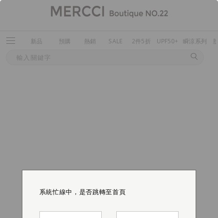
新品
預購
熱銷
SALE
2件5折
UPF50+
瞬涼系列
系統忙線中，是否跳轉至首頁
系統忙線中，是否跳轉至首頁
系統忙線中，是否跳轉至首頁
系統忙線中，是否跳轉至首頁
系統忙線中，是否跳轉至首頁